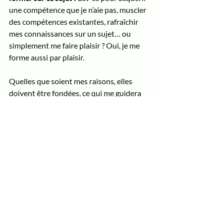
une compétence que je n’aie pas, muscler 
des compétences existantes, rafraîchir 
mes connaissances sur un sujet… ou 
simplement me faire plaisir ? Oui, je me 
forme aussi par plaisir.
Quelles que soient mes raisons, elles 
doivent être fondées, ce qui me guidera 
pour choisir une formation par rapport à 
une autre.
Les autres questions sont plus classiques 
; j'y réponds généralement en quelques 
instants, en confrontant ensuite mes 
réponses aux détails de la formation en 
ligne. 