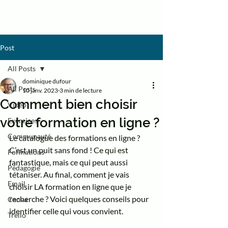
Passion
Formation
Post
All Posts
dominique dufour
All Posts
10 janv. 2023
3 min de lecture
Comment bien choisir
Vidéo
votre formation en ligne ?
Exercices
Communauté
Le catalogue des formations en ligne ? 
C’est un puit sans fond ! Ce qui est 
Formations
fantastique, mais ce qui peut aussi 
Pédagogie
tétaniser. Au final, comment je vais 
Email
choisir LA formation en ligne que je 
recherche ? Voici quelques conseils pour 
Canva
identifier celle qui vous convient. 
Trello