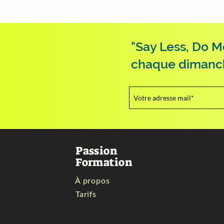
"Say Less, Do M
chaque dimanche.
Passion
Formation
À propos
Tarifs