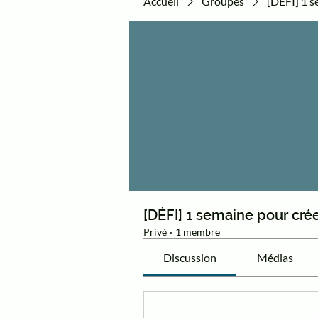
Accueil
Groupes
[DÉFI] 1 s
[DÉFI] 1 semaine pour cré
Privé
·
1 membre
Discussion
Médias