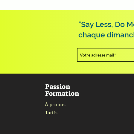
"Say Less, Do M
chaque dimanche.
Passion
Formation
À propos
Tarifs