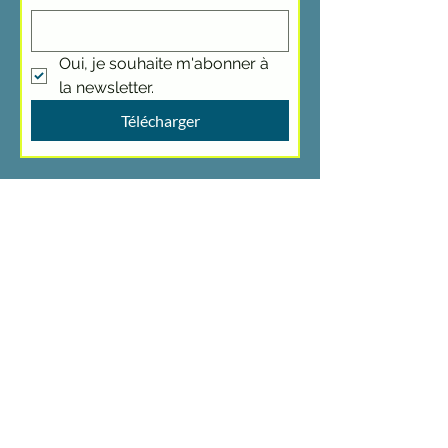
Oui, je souhaite m'abonner à 
la newsletter.
Télécharger
"Say Less, Do More", c'est le nom de
ma newsletter que j'envoie chaque
dimanche. Fais le plein de conseils,
astuces et idées !
>