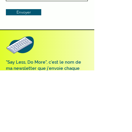
Envoyer
"Say Less, Do More", c'est le nom de
ma newsletter que j'envoie chaque
dimanche. Fais le plein de conseils,
astuces et idées !
>
Passion
Formation
À propos