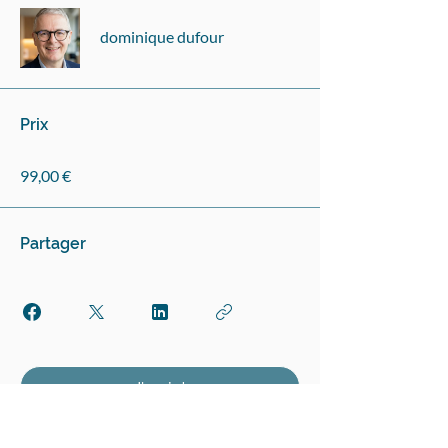
dominique dufour
Prix
99,00 €
Partager
J'y vais !